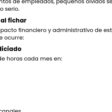
tos de empleados, pequeños olvidos s
 serio.
al fichar
cto financiero y administrativo de es
e ocurre:
diciado
rde horas cada mes en:
canales.