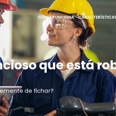
CÓMO FUNCIONA
CARACTERÍSTICA
ncioso que está r
temente de fichar?